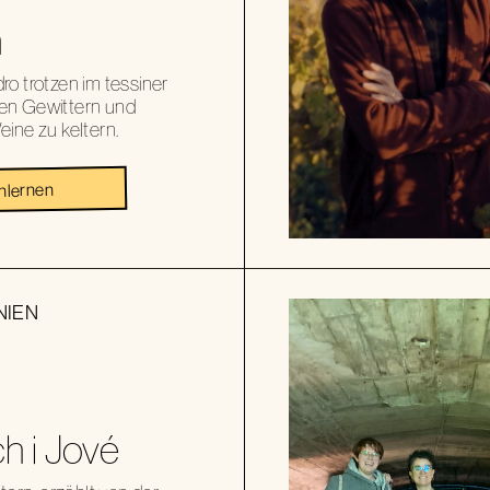
h
o trotzen im tessiner
en Gewittern und
ine zu keltern.
nlernen
NIEN
h i Jové