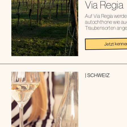
Via Regia
Auf Via Regia werde
autochthone wie auc
Traubensorten ange
Jetzt kenne
|
SCHWEIZ