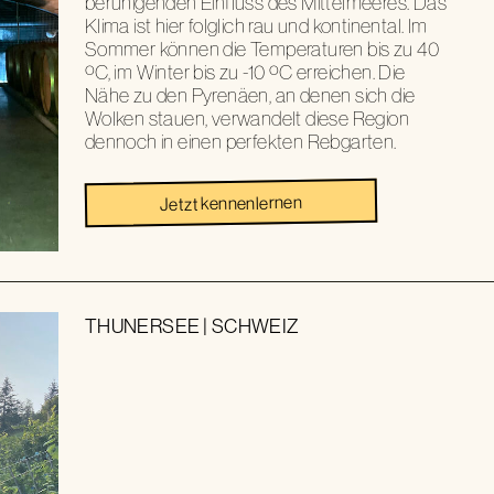
beruhigenden Einfluss des Mittelmeeres. Das
Klima ist hier folglich rau und kontinental. Im
Sommer können die Temperaturen bis zu 40
ºC, im Winter bis zu -10 ºC erreichen. Die
Nähe zu den Pyrenäen, an denen sich die
Wolken stauen, verwandelt diese Region
dennoch in einen perfekten Rebgarten.
Jetzt kennenlernen
THUNERSEE
|
SCHWEIZ