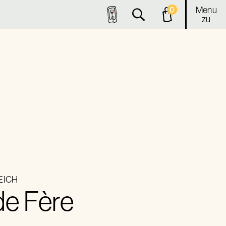
Menu
0
zu
EICH
de Fère