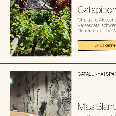
Catapicc
Chiara und Alessandr
Verzascatal schwer
Nebeln, um alpine We
Jetzt kenne
CATALUNYA
|
SPA
Mas Blanc