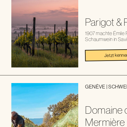
Parigot & 
1907 machte Émile P
Schaumwein in Savi
Jetzt kenne
GENÈVE
|
SCHWE
Domaine d
Mermière