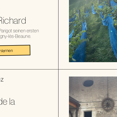
Richard
arigot seinen ersten
gny-lès-Beaune.
nlernen
IZ
e la