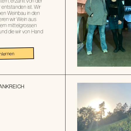
tern, erzählt von der
 entstanden ist. Wir
hen Weinbau in den
eren wir Wein aus
erem mittelgrossen
nd die wir von Hand
nlernen
ANKREICH