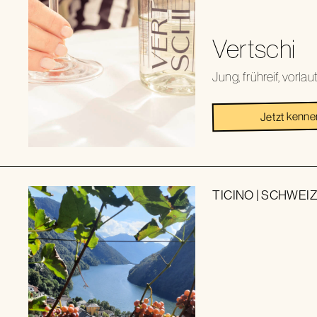
Vertschi
Jung, frühreif, vorla
Jetzt kenne
TICINO
|
SCHWEI