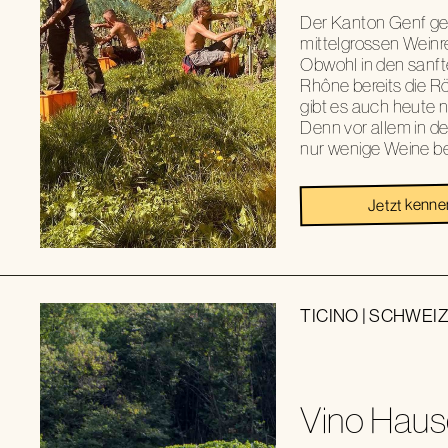
Der Kanton Genf ge
mittelgrossen Weinr
Obwohl in den sanft
Rhône bereits die R
gibt es auch heute 
Denn vor allem in d
nur wenige Weine be
Jetzt kenne
TICINO
|
SCHWEI
Vino Haus