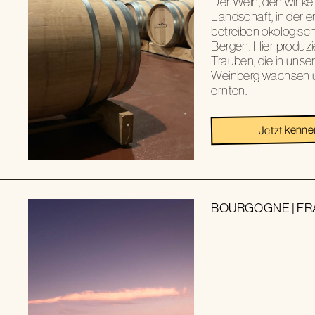
Der Wein, den wir kel
Landschaft, in der er
betreiben ökologisc
Bergen. Hier produzi
Trauben, die in uns
Weinberg wachsen u
ernten.
Jetzt kenne
BOURGOGNE
|
FR