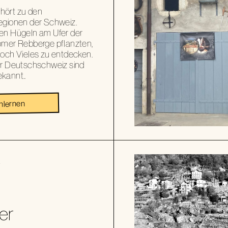
hört zu den
egionen der Schweiz.
en Hügeln am Ufer der
ömer Rebberge pflanzten,
noch Vieles zu entdecken.
er Deutschschweiz sind
kannt..
nlernen
Z
er