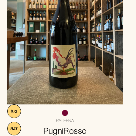
BIO
PATERNA
PugniRosso
NAT