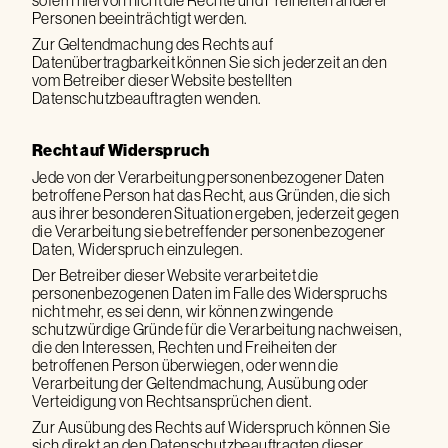
sofern hiervon nicht die Rechte und Freiheiten anderer
Personen beeinträchtigt werden.
Zur Geltendmachung des Rechts auf
Datenübertragbarkeit können Sie sich jederzeit an den
vom Betreiber dieser Website bestellten
Datenschutzbeauftragten wenden.
Recht auf Widerspruch
Jede von der Verarbeitung personenbezogener Daten
betroffene Person hat das Recht, aus Gründen, die sich
aus ihrer besonderen Situation ergeben, jederzeit gegen
die Verarbeitung sie betreffender personenbezogener
Daten, Widerspruch einzulegen.
Der Betreiber dieser Website verarbeitet die
personenbezogenen Daten im Falle des Widerspruchs
nicht mehr, es sei denn, wir können zwingende
schutzwürdige Gründe für die Verarbeitung nachweisen,
die den Interessen, Rechten und Freiheiten der
betroffenen Person überwiegen, oder wenn die
Verarbeitung der Geltendmachung, Ausübung oder
Verteidigung von Rechtsansprüchen dient.
Zur Ausübung des Rechts auf Widerspruch können Sie
sich direkt an den Datenschutzbeauftragten dieser