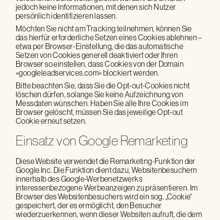
jedoch keine Informationen, mit denen sich Nutzer
persönlich identifizieren lassen.
Möchten Sie nicht am Tracking teilnehmen, können Sie
das hierfür erforderliche Setzen eines Cookies ablehnen –
etwa per Browser-Einstellung, die das automatische
Setzen von Cookies generell deaktiviert oder Ihren
Browser so einstellen, dass Cookies von der Domain
«googleleadservices.com» blockiert werden.
Bitte beachten Sie, dass Sie die Opt-out-Cookies nicht
löschen dürfen, solange Sie keine Aufzeichnung von
Messdaten wünschen. Haben Sie alle Ihre Cookies im
Browser gelöscht, müssen Sie das jeweilige Opt-out
Cookie erneut setzen.
Einsatz von Google Remarketing
Diese Website verwendet die Remarketing-Funktion der
Google Inc. Die Funktion dient dazu, Websitenbesuchern
innerhalb des Google-Werbenetzwerks
interessenbezogene Werbeanzeigen zu präsentieren. Im
Browser des Websitenbesuchers wird ein sog. „Cookie“
gespeichert, der es ermöglicht, den Besucher
wiederzuerkennen, wenn dieser Websiten aufruft, die dem