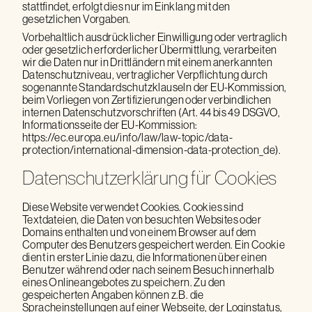
stattfindet, erfolgt dies nur im Einklang mit den
gesetzlichen Vorgaben.
Vorbehaltlich ausdrücklicher Einwilligung oder vertraglich
oder gesetzlich erforderlicher Übermittlung, verarbeiten
wir die Daten nur in Drittländern mit einem anerkannten
Datenschutzniveau, vertraglicher Verpflichtung durch
sogenannte Standardschutzklauseln der EU-Kommission,
beim Vorliegen von Zertifizierungen oder verbindlichen
internen Datenschutzvorschriften (Art. 44 bis 49 DSGVO,
Informationsseite der EU-Kommission:
https://ec.europa.eu/info/law/law-topic/data-
protection/international-dimension-data-protection_de).
Datenschutzerklärung für Cookies
Diese Website verwendet Cookies. Cookies sind
Textdateien, die Daten von besuchten Websites oder
Domains enthalten und von einem Browser auf dem
Computer des Benutzers gespeichert werden. Ein Cookie
dient in erster Linie dazu, die Informationen über einen
Benutzer während oder nach seinem Besuch innerhalb
eines Onlineangebotes zu speichern. Zu den
gespeicherten Angaben können z.B. die
Spracheinstellungen auf einer Webseite, der Loginstatus,