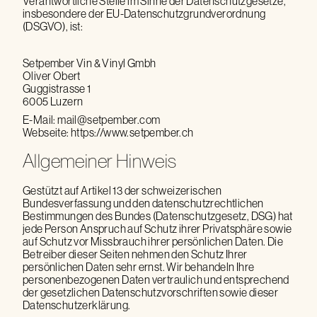
Verantwortliche Stelle im Sinne der Datenschutzgesetze,
insbesondere der EU-Datenschutzgrundverordnung
(DSGVO), ist:
Setpember Vin & Vinyl Gmbh
Oliver Obert
Guggistrasse 1
6005 Luzern
E-Mail: mail@setpember.com
Webseite: https://www.setpember.ch
Allgemeiner Hinweis
Gestützt auf Artikel 13 der schweizerischen
Bundesverfassung und den datenschutzrechtlichen
Bestimmungen des Bundes (Datenschutzgesetz, DSG) hat
jede Person Anspruch auf Schutz ihrer Privatsphäre sowie
auf Schutz vor Missbrauch ihrer persönlichen Daten. Die
Betreiber dieser Seiten nehmen den Schutz Ihrer
persönlichen Daten sehr ernst. Wir behandeln Ihre
personenbezogenen Daten vertraulich und entsprechend
der gesetzlichen Datenschutzvorschriften sowie dieser
Datenschutzerklärung.