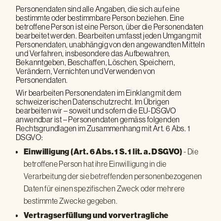
Personendaten sind alle Angaben, die sich auf eine
bestimmte oder bestimmbare Person beziehen. Eine
betroffene Person ist eine Person, über die Personendaten
bearbeitet werden. Bearbeiten umfasst jeden Umgang mit
Personendaten, unabhängig von den angewandten Mitteln
und Verfahren, insbesondere das Aufbewahren,
Bekanntgeben, Beschaffen, Löschen, Speichern,
Verändern, Vernichten und Verwenden von
Personendaten.
Wir bearbeiten Personendaten im Einklang mit dem
schweizerischen Datenschutzrecht. Im Übrigen
bearbeiten wir – soweit und sofern die EU-DSGVO
anwendbar ist – Personendaten gemäss folgenden
Rechtsgrundlagen im Zusammenhang mit Art. 6 Abs. 1
DSGVO:
- Die
Einwilligung (Art. 6 Abs. 1 S. 1 lit. a. DSGVO)
betroffene Person hat ihre Einwilligung in die
Verarbeitung der sie betreffenden personenbezogenen
Daten für einen spezifischen Zweck oder mehrere
bestimmte Zwecke gegeben.
Vertragserfüllung und vorvertragliche