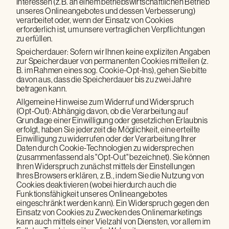
Interessen (z.B. an einem betriebswirtschaftlichen Betrieb
unseres Onlineangebotes und dessen Verbesserung)
verarbeitet oder, wenn der Einsatz von Cookies
erforderlich ist, um unsere vertraglichen Verpflichtungen
zu erfüllen.
Speicherdauer: Sofern wir Ihnen keine expliziten Angaben
zur Speicherdauer von permanenten Cookies mitteilen (z.
B. im Rahmen eines sog. Cookie-Opt-Ins), gehen Sie bitte
davon aus, dass die Speicherdauer bis zu zwei Jahre
betragen kann.
Allgemeine Hinweise zum Widerruf und Widerspruch
(Opt-Out): Abhängig davon, ob die Verarbeitung auf
Grundlage einer Einwilligung oder gesetzlichen Erlaubnis
erfolgt, haben Sie jederzeit die Möglichkeit, eine erteilte
Einwilligung zu widerrufen oder der Verarbeitung Ihrer
Daten durch Cookie-Technologien zu widersprechen
(zusammenfassend als "Opt-Out" bezeichnet). Sie können
Ihren Widerspruch zunächst mittels der Einstellungen
Ihres Browsers erklären, z.B., indem Sie die Nutzung von
Cookies deaktivieren (wobei hierdurch auch die
Funktionsfähigkeit unseres Onlineangebotes
eingeschränkt werden kann). Ein Widerspruch gegen den
Einsatz von Cookies zu Zwecken des Onlinemarketings
kann auch mittels einer Vielzahl von Diensten, vor allem im