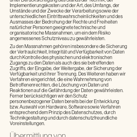
Implementierungskosten und der Art, des Umfangs, der
Umstände und der Zwecke der Verarbeitung sowie der
unterschiedlichen Eintrittswahrscheinlichkeiten und des
Ausmasses der Bedrohung der Rechte und Freiheiten
natürlicher Personen geeignete technische und
organisatorische Massnahmen, um ein dem Risiko
angemessenes Schutzniveau zu gewährleisten.
Zu den Massnahmen gehören insbesondere die Sicherung
der Vertraulichkeit, Integrität und Verfügbarkeit von Daten
durch Kontrolle des physischen und elektronischen
Zugangs zu den Daten als auch des sie betreffenden
Zugriffs, der Eingabe, der Weitergabe, der Sicherung der
Verfügbarkeit und ihrer Trennung. Des Weiteren haben wir
Verfahren eingerichtet, die eine Wahrnehmung von
Betroffenenrechten, die Löschung von Daten und
Reaktionen auf die Gefährdung der Daten gewährleisten.
Ferner berücksichtigen wir den Schutz
personenbezogener Daten bereits bei der Entwicklung
bzw. Auswahl von Hardware, Software sowie Verfahren
entsprechend dem Prinzip des Datenschutzes, durch
Technikgestaltung und durch datenschutzfreundliche
Voreinstellungen.
Übermittlung von