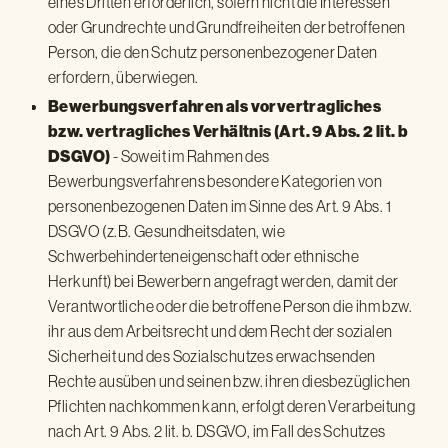
eines Dritten erforderlich, sofern nicht die Interessen
oder Grundrechte und Grundfreiheiten der betroffenen
Person, die den Schutz personenbezogener Daten
erfordern, überwiegen.
Bewerbungsverfahren als vorvertragliches
bzw. vertragliches Verhältnis (Art. 9 Abs. 2 lit. b
- Soweit im Rahmen des
DSGVO)
Bewerbungsverfahrens besondere Kategorien von
personenbezogenen Daten im Sinne des Art. 9 Abs. 1
DSGVO (z.B. Gesundheitsdaten, wie
Schwerbehinderteneigenschaft oder ethnische
Herkunft) bei Bewerbern angefragt werden, damit der
Verantwortliche oder die betroffene Person die ihm bzw.
ihr aus dem Arbeitsrecht und dem Recht der sozialen
Sicherheit und des Sozialschutzes erwachsenden
Rechte ausüben und seinen bzw. ihren diesbezüglichen
Pflichten nachkommen kann, erfolgt deren Verarbeitung
nach Art. 9 Abs. 2 lit. b. DSGVO, im Fall des Schutzes