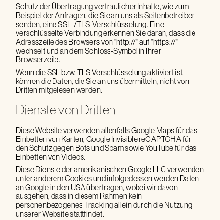
Schutz der Übertragung vertraulicher Inhalte, wie zum
Beispiel der Anfragen, die Sie an uns als Seitenbetreiber
senden, eine SSL-/TLS-Verschlüsselung. Eine
verschlüsselte Verbindung erkennen Sie daran, dass die
Adresszeile des Browsers von "http://" auf "https://"
wechselt und an dem Schloss-Symbol in Ihrer
Browserzeile.
Wenn die SSL bzw. TLS Verschlüsselung aktiviert ist,
können die Daten, die Sie an uns übermitteln, nicht von
Dritten mitgelesen werden.
Dienste von Dritten
Diese Website verwenden allenfalls Google Maps für das
Einbetten von Karten, Google Invisible reCAPTCHA für
den Schutz gegen Bots und Spam sowie YouTube für das
Einbetten von Videos.
Diese Dienste der amerikanischen Google LLC verwenden
unter anderem Cookies und infolgedessen werden Daten
an Google in den USA übertragen, wobei wir davon
ausgehen, dass in diesem Rahmen kein
personenbezogenes Tracking allein durch die Nutzung
unserer Website stattfindet.