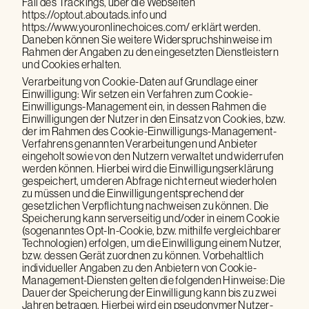
Fall des Trackings, über die Webseiten
https://optout.aboutads.info und
https://www.youronlinechoices.com/ erklärt werden.
Daneben können Sie weitere Widerspruchshinweise im
Rahmen der Angaben zu den eingesetzten Dienstleistern
und Cookies erhalten.
Verarbeitung von Cookie-Daten auf Grundlage einer
Einwilligung: Wir setzen ein Verfahren zum Cookie-
Einwilligungs-Management ein, in dessen Rahmen die
Einwilligungen der Nutzer in den Einsatz von Cookies, bzw.
der im Rahmen des Cookie-Einwilligungs-Management-
Verfahrens genannten Verarbeitungen und Anbieter
eingeholt sowie von den Nutzern verwaltet und widerrufen
werden können. Hierbei wird die Einwilligungserklärung
gespeichert, um deren Abfrage nicht erneut wiederholen
zu müssen und die Einwilligung entsprechend der
gesetzlichen Verpflichtung nachweisen zu können. Die
Speicherung kann serverseitig und/oder in einem Cookie
(sogenanntes Opt-In-Cookie, bzw. mithilfe vergleichbarer
Technologien) erfolgen, um die Einwilligung einem Nutzer,
bzw. dessen Gerät zuordnen zu können. Vorbehaltlich
individueller Angaben zu den Anbietern von Cookie-
Management-Diensten gelten die folgenden Hinweise: Die
Dauer der Speicherung der Einwilligung kann bis zu zwei
Jahren betragen. Hierbei wird ein pseudonymer Nutzer-