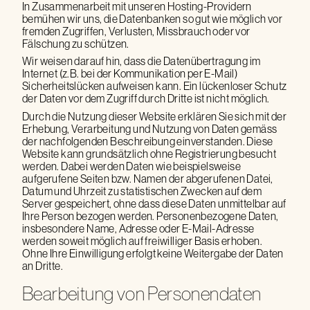
In Zusammenarbeit mit unseren Hosting-Providern
bemühen wir uns, die Datenbanken so gut wie möglich vor
fremden Zugriffen, Verlusten, Missbrauch oder vor
Fälschung zu schützen.
Wir weisen darauf hin, dass die Datenübertragung im
Internet (z.B. bei der Kommunikation per E-Mail)
Sicherheitslücken aufweisen kann. Ein lückenloser Schutz
der Daten vor dem Zugriff durch Dritte ist nicht möglich.
Durch die Nutzung dieser Website erklären Sie sich mit der
Erhebung, Verarbeitung und Nutzung von Daten gemäss
der nachfolgenden Beschreibung einverstanden. Diese
Website kann grundsätzlich ohne Registrierung besucht
werden. Dabei werden Daten wie beispielsweise
aufgerufene Seiten bzw. Namen der abgerufenen Datei,
Datum und Uhrzeit zu statistischen Zwecken auf dem
Server gespeichert, ohne dass diese Daten unmittelbar auf
Ihre Person bezogen werden. Personenbezogene Daten,
insbesondere Name, Adresse oder E-Mail-Adresse
werden soweit möglich auf freiwilliger Basis erhoben.
Ohne Ihre Einwilligung erfolgt keine Weitergabe der Daten
an Dritte.
Bearbeitung von Personendaten