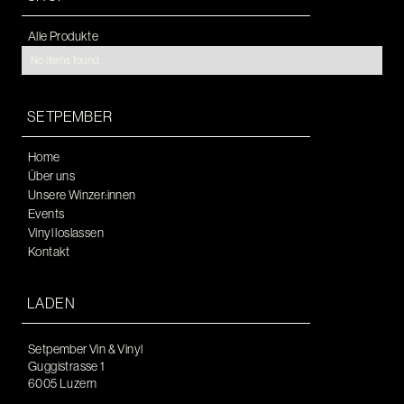
Alle Produkte
No items found.
SETPEMBER
Home
Über uns
Unsere Winzer:innen
Events
Vinyl loslassen
Kontakt
LADEN
Setpember Vin & Vinyl
Guggistrasse 1
6005 Luzern