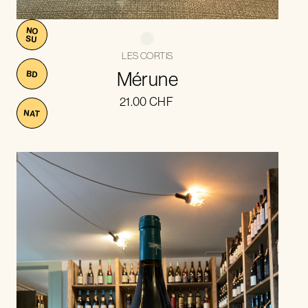
NO
SU
LES CORTIS
Mérune
BD
21.00
CHF
NAT