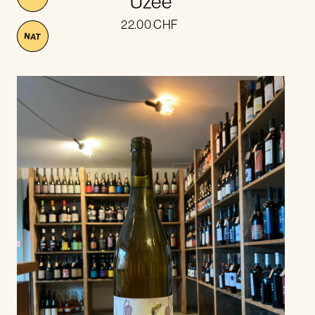
Uzée
22.00
CHF
NAT