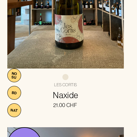
NO
SU
LES CORTIS
Naxide
BD
21.00
CHF
NAT