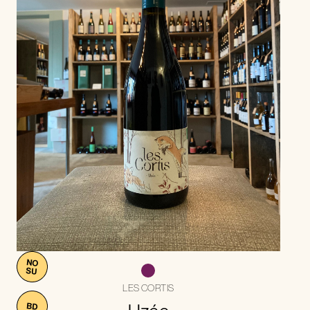
NO
SU
LES CORTIS
BD