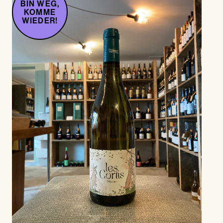
BIN WEG,
KOMME
WIEDER!