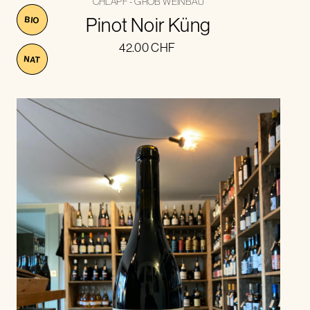
CHLAPF - GROB WEINBAU
Pinot Noir Küng
BIO
42.00
CHF
NAT