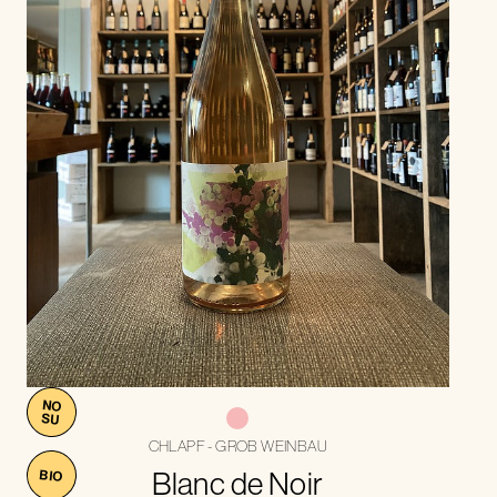
NO
SU
CHLAPF - GROB WEINBAU
Blanc de Noir
BIO