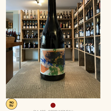
NO
SU