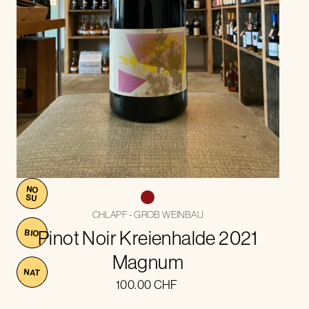
NO
SU
CHLAPF - GROB WEINBAU
Pinot Noir Kreienhalde 2021
BIO
Magnum
NAT
100.00
CHF