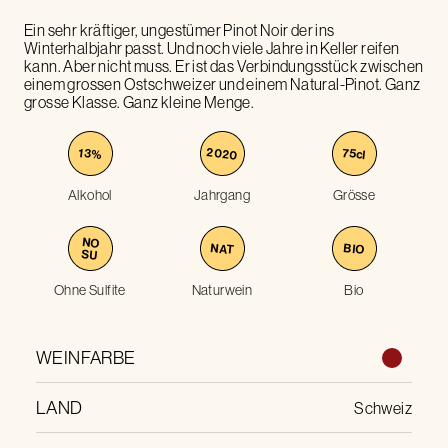
Ein sehr kräftiger, ungestümer Pinot Noir der ins
Winterhalbjahr passt. Und noch viele Jahre in Keller reifen
kann. Aber nicht muss. Er ist das Verbindungsstück zwischen
einem grossen Ostschweizer und einem Natural-Pinot. Ganz
grosse Klasse. Ganz kleine Menge.
2020
75
13
%
cl
Alkohol
Jahrgang
Grösse
NO
NAT
BIO
SU
Ohne Sulfite
Naturwein
Bio
WEINFARBE
LAND
Schweiz