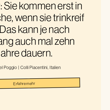
: Sie kommen erst in
he, wenn sie trinkreif
 Das kann je nach
ang auch mal zehn
Jahre dauern.
el Poggio
|
Colli Piacentini
,
Italien
Erfahre mehr