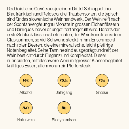
Reddo ist eine Cuvée aus je einem Drittel Schioppettino,
Blaufränkisch und Refosco, drei Traubensorten, die typisch
sind für das slowenische Weinhandwerk. Der Wein reift nach
der Spontanvergärung 18 Monate in grossen Eichenfässern
und Barriques, bevor er ungefiltert abgefüllt wird. Bereits der
erste Schluck lässt uns befürchten, der Wein könnte aus dem
Glas springen, so viel Schwung steckt in ihm. Er schmeckt
nach roten Beeren, die eine mineralische, leicht pfeffrige
Noten begleitet. Seine Tannine sind ausgeprägt und reif, der
Wein besticht durch Eleganz und Komplexität. Dieser
nuancierten, mittelschwere Wein mit grosser Klasse begleitet
kräftiges Essen, allem voran ein Pfeffersteak.
2022
75
14
%
cl
Alkohol
Jahrgang
Grösse
NAT
BD
Naturwein
Biodynamisch