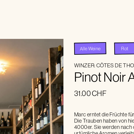
Alle Weine
Rot
WINZER:
CÔTES DE TH
Pinot Noir
31.00
CHF
Marc erntet die Früchte für 
Die Trauben haben von hier
4000er. Sie werden nach 
urtümliche Aromen verleiht