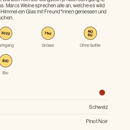
s. Marcs Weine sprechen alle an, welche es wild
 Himmel ein Glas mit Freund*innen geniessen und
uchen.
NO
2022
75
cl
SU
ahrgang
Grösse
Ohne Sulfite
BIO
Bio
Schweiz
Pinot Noir