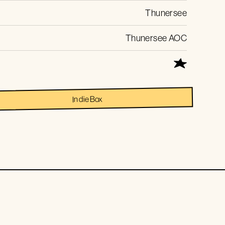
Thunersee
Thunersee AOC
In die Box