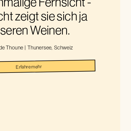
nmalige Fernsicht -
cht zeigt sie sich ja
seren Weinen.
 de Thoune
|
Thunersee
,
Schweiz
Erfahre mehr