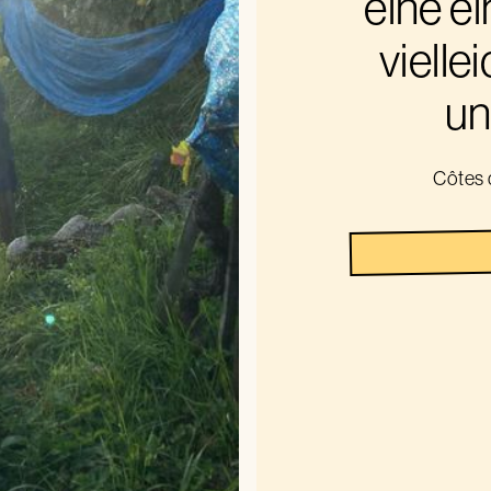
eine ei
viellei
un
Côtes