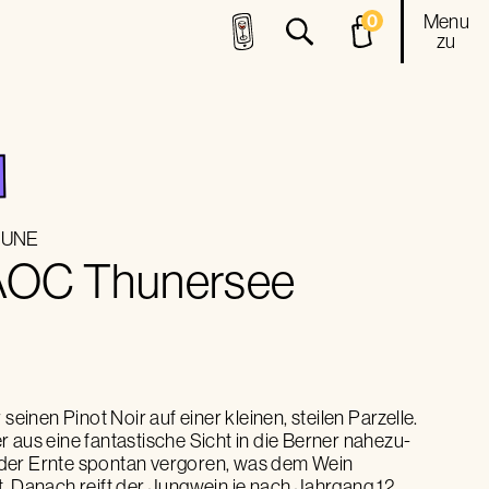
Menu
0
zu
OUNE
 AOC Thunersee
seinen Pinot Noir auf einer kleinen, steilen Parzelle.
 aus eine fantastische Sicht in die Berner nahezu-
der Ernte spontan vergoren, was dem Wein
. Danach reift der Jungwein je nach Jahrgang 12