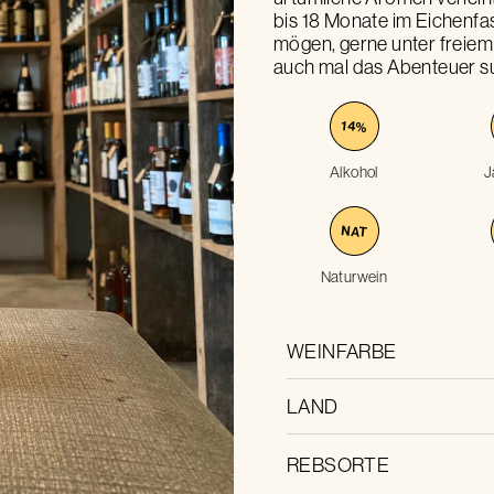
bis 18 Monate im Eichenfas
mögen, gerne unter freiem
auch mal das Abenteuer s
14
%
Alkohol
J
NAT
Naturwein
WEINFARBE
LAND
REBSORTE