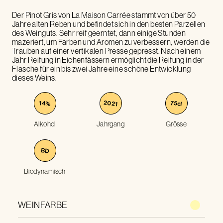
Der Pinot Gris von La Maison Carrée stammt von über 50
Jahre alten Reben und befindet sich in den besten Parzellen
des Weinguts. Sehr reif geerntet, dann einige Stunden
mazeriert, um Farben und Aromen zu verbessern, werden die
Trauben auf einer vertikalen Presse gepresst. Nach einem
Jahr Reifung in Eichenfässern ermöglicht die Reifung in der
Flasche für ein bis zwei Jahre eine schöne Entwicklung
dieses Weins.
2021
75
14
%
cl
Alkohol
Jahrgang
Grösse
BD
Biodynamisch
WEINFARBE