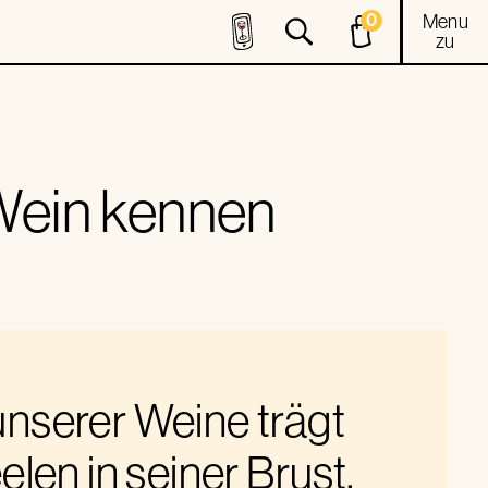
0
Menu
zu
 Wein kennen
unserer Weine trägt
elen in seiner Brust.