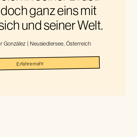
 doch ganz eins mit
 sich und seiner Welt.
er González
|
Neusiedlersee
,
Österreich
Erfahre mehr