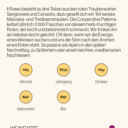
Il Rosso besteht zu drei Teilen aus den roten Traubensorten
Sangiovese und Canaiolo, dazu gesellt sich ein Teil weisse
Malvasia- und Trebbianotrauben. Die Cooperativa Paterna
keltert jährlich 3'000 Flaschen von diesem herb-fruchtigen
Roten, der leicht und bekömmlich schmeckt. Wir trinken ihn
am liebsten leicht gekühlt. Oft dann, wenn wir die Energie
eines Weissen suchen und uns der Sinn nach den Aromen
eines Roten steht. So passt er als Apéro in den späten
Nachmittag, zu Grilliertem oder einem leichten, mediterranen
Nachtessen.
2021
75
14
%
cl
Alkohol
Jahrgang
Grösse
NAT
BIO
Naturwein
Bio