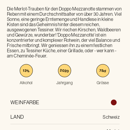
Die Merlot-Trauben für den Doppo Mezzanotte stammen von
Reben mit einem Durchschnittsalter von über 30 Jahren. Viel
Sonne, eine geringe Erntemenge und Handlese in kleine
Kisten sind das Geheimnis hinter diesem reichen,
ausgewogenen Tessiner. Wir riechen Kirschen, Waldbeeren
und Gewürze, wunderbar! 'Doppo Mezzanotte' ist ein
konzentrierter und komplexer Rotwein, der viel Balance und
Frische mitbringt. Wir geniessen ihn zu einem festlichen
Essen, zu Tessiner Küche, einer Grillade, oder - wer kann -
am Cheminée-Feuer.
2020
75
13
%
cl
Alkohol
Jahrgang
Grösse
WEINFARBE
LAND
Schweiz