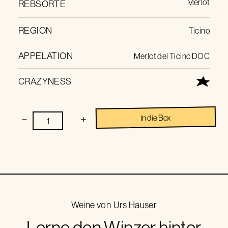
Merlot
REBSORTE
REGION
Ticino
APPELATION
Merlot del Ticino DOC
CRAZYNESS
In die Box
Weine von
Urs Hauser
Lerne den Winzer hinter