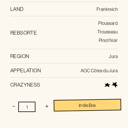
LAND
Frankreich
Ploussard
Trousseau
REBSORTE
Pinot Noir
REGION
Jura
APPELATION
AOC Côtes du Jura
CRAZYNESS
In die Box