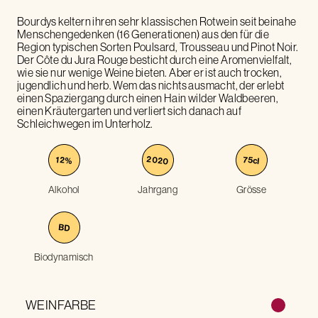
Bourdys keltern ihren sehr klassischen Rotwein seit beinahe
Menschengedenken (16 Generationen) aus den für die
Region typischen Sorten Poulsard, Trousseau und Pinot Noir.
Der Côte du Jura Rouge besticht durch eine Aromenvielfalt,
wie sie nur wenige Weine bieten. Aber er ist auch trocken,
jugendlich und herb. Wem das nichts ausmacht, der erlebt
einen Spaziergang durch einen Hain wilder Waldbeeren,
einen Kräutergarten und verliert sich danach auf
Schleichwegen im Unterholz.
2020
75
12
%
cl
Alkohol
Jahrgang
Grösse
BD
Biodynamisch
WEINFARBE