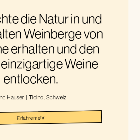
hte die Natur in und
alten Weinberge von
e erhalten und den
einzigartige Weine
entlocken.
ino Hauser
|
Ticino
,
Schweiz
Erfahre mehr