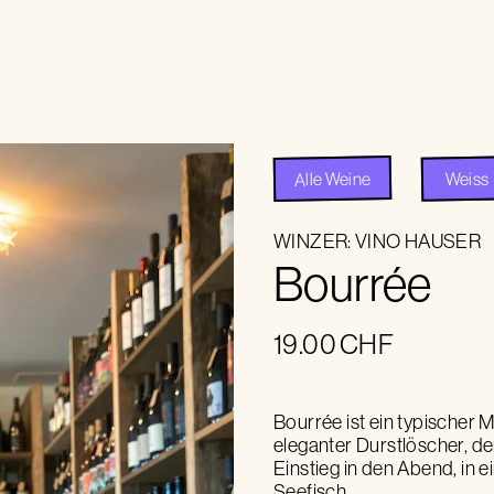
Alle Weine
Weiss
WINZER:
VINO HAUSER
Bourrée
19.00
CHF
Bourrée ist ein typischer Me
eleganter Durstlöscher, de
Einstieg in den Abend, in 
Seefisch.