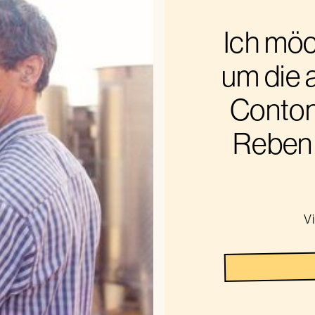
Ich möc
um die 
Conton
Reben 
V