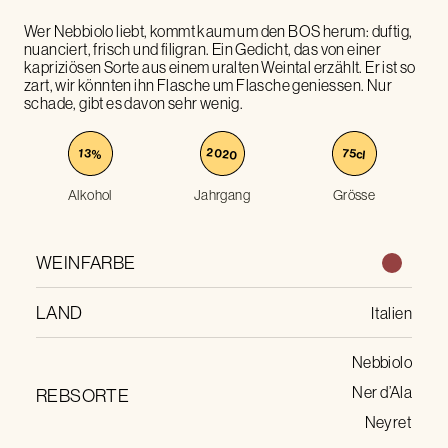
Wer Nebbiolo liebt, kommt kaum um den BOS herum: duftig,
nuanciert, frisch und filigran. Ein Gedicht, das von einer
kapriziösen Sorte aus einem uralten Weintal erzählt. Er ist so
zart, wir könnten ihn Flasche um Flasche geniessen. Nur
schade, gibt es davon sehr wenig.
2020
75
13
%
cl
Alkohol
Jahrgang
Grösse
WEINFARBE
LAND
Italien
Nebbiolo
Ner d’Ala
REBSORTE
Neyret