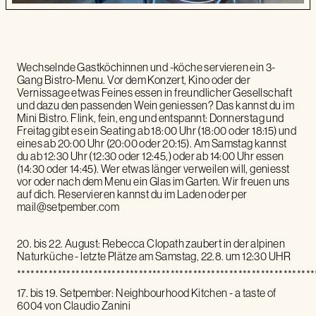
Wechselnde Gastköchinnen und -köche servieren ein 3-
Gang Bistro-Menu. Vor dem Konzert, Kino oder der
Vernissage etwas Feines essen in freundlicher Gesellschaft
und dazu den passenden Wein geniessen? Das kannst du im
Mini Bistro. Flink, fein, eng und entspannt: Donnerstag und
Freitag gibt es ein Seating ab 18:00 Uhr (18:00 oder 18:15) und
eines ab 20:00 Uhr (20:00 oder 20:15). Am Samstag kannst
du ab 12:30 Uhr (12:30 oder 12:45,) oder ab 14:00 Uhr essen
(14:30 oder 14:45). Wer etwas länger verweilen will, geniesst
vor oder nach dem Menu ein Glas im Garten. Wir freuen uns
auf dich. Reservieren kannst du im Laden oder per
mail@setpember.com
20. bis 22. August: Rebecca Clopath zaubert in der alpinen
Naturküche - letzte Plätze am Samstag, 22.8. um 12:30 UHR
******************************************************************
17. bis 19. Setpember: Neighbourhood Kitchen - a taste of
6004 von Claudio Zanini