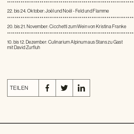
******************************************************************
22. bis 24. Oktober: Joël und Noël - Feld und Flamme
******************************************************************
20. bis 21. November: Cicchetti zum Wein von Kristina Franke
******************************************************************
10. bis 12. Dezember: Culinarium Alpinum aus Stans zu Gast
mit David Zurfluh
TEILEN