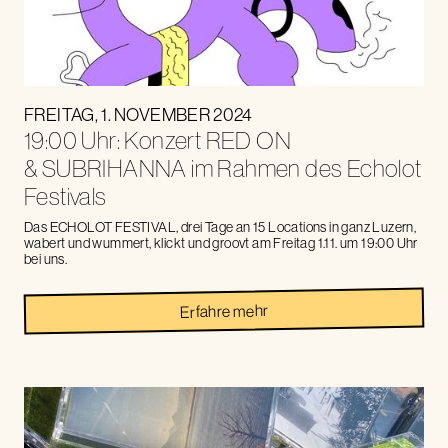
FREITAG
,
1
.
NOVEMBER
2024
19:00 Uhr: Konzert RED ON
& SUBRIHANNA im Rahmen des Echolot
Festivals
Das ECHOLOT FESTIVAL, drei Tage an 15 Locations in ganz Luzern,
wabert und wummert, klickt und groovt am Freitag 1.11. um 19:00 Uhr
bei uns.
Erfahre mehr