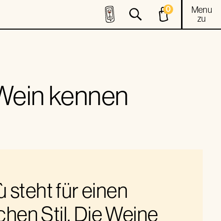
0
Menu
zu
 Wein kennen
ù steht für einen
chen Stil. Die Weine