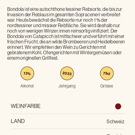
Bondola ist eine autochthone tessiner Rebsorte, die bis zur
Invasion der Reblaus im gesamten Sopraceneri verbreitet
war. Heute bewächst die Rebsorte nur noch 1 % der
nordtessiner und misoxer Rebfläche. Sie wird deshalb nur
noch von wenigen Winzer:innen reinsortig vinifiziert. Der
Bondola von Catapicch ist mittschwer und verführt mit einer
frischen Frucht, die an wilde Brombeeren und Heidelbeeren
erinnert. Wir empfehlen den Wein zu Gerichten mit
gebratenem Kohl, Ofengerichten mit Wintergemüsen oder
einem originellen Grillfest.
2023
75
13
%
cl
Alkohol
Jahrgang
Grösse
WEINFARBE
LAND
Schweiz