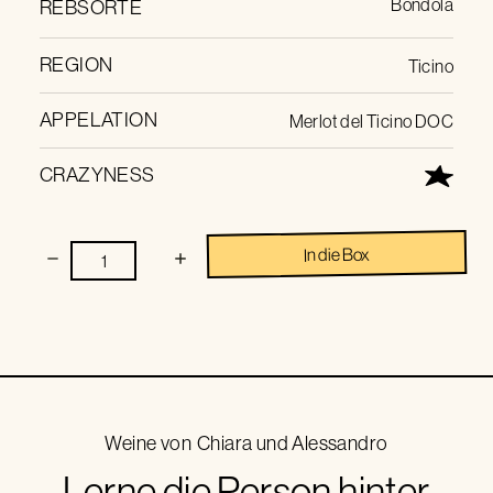
Bondola
REBSORTE
REGION
Ticino
APPELATION
Merlot del Ticino DOC
CRAZYNESS
In die Box
Weine von
Chiara und Alessandro
Lerne die Person hinter