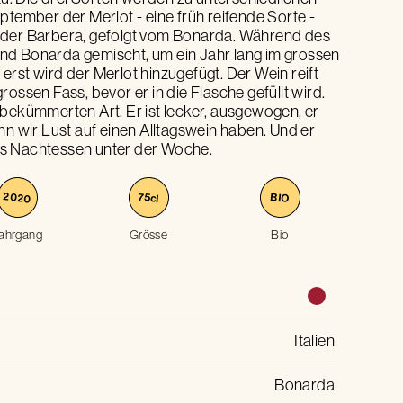
ptember der Merlot - eine früh reifende Sorte -
 der Barbera, gefolgt vom Bonarda. Während des
nd Bonarda gemischt, um ein Jahr lang im grossen
rst wird der Merlot hinzugefügt. Der Wein reift
ossen Fass, bevor er in die Flasche gefüllt wird.
nbekümmerten Art. Er ist lecker, ausgewogen, er
nn wir Lust auf einen Alltagswein haben. Und er
iges Nachtessen unter der Woche.
2020
75
BIO
cl
ahrgang
Grösse
Bio
Italien
Bonarda