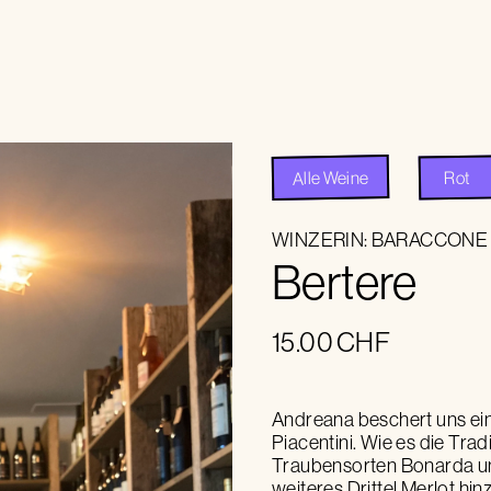
Alle Weine
Rot
WINZERIN:
BARACCONE
Bertere
15.00
CHF
Andreana beschert uns ein
Piacentini. Wie es die Tradi
Traubensorten Bonarda und
weiteres Drittel Merlot hi