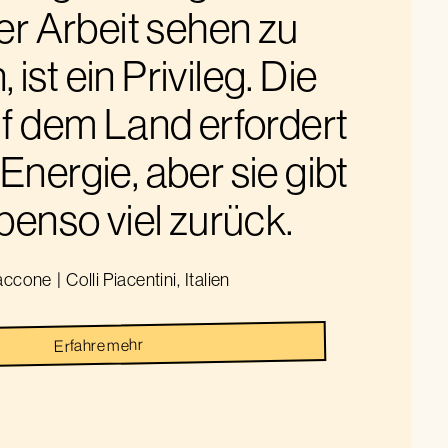
er Arbeit sehen zu
 ist ein Privileg. Die
uf dem Land erfordert
 Energie, aber sie gibt
benso viel zurück.
accone
|
Colli Piacentini
,
Italien
Erfahre mehr