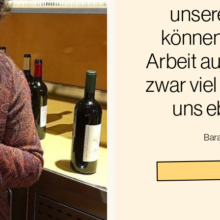
unser
können,
Arbeit a
zwar viel
uns e
Bar